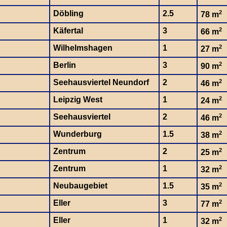
Döbling
2.5
2
78 m
Käfertal
3
2
66 m
Wilhelmshagen
1
2
27 m
Berlin
3
2
90 m
Seehausviertel Neundorf
2
2
46 m
Leipzig West
1
2
24 m
Seehausviertel
2
2
46 m
Wunderburg
1.5
2
38 m
Zentrum
2
2
25 m
Zentrum
1
2
32 m
Neubaugebiet
1.5
2
35 m
Eller
3
2
77 m
Eller
1
2
32 m