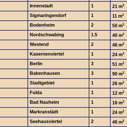
Innenstadt
1
2
21 m
Sigmaringendorf
1
2
11 m
Bodenheim
2
2
50 m
Nordschwabing
1.5
2
40 m
Westend
2
2
46 m
Kasernenviertel
1
2
24 m
Berlin
3
2
51 m
Babenhausen
3
2
90 m
Stadtgebiet
1
2
26 m
Fulda
1
2
12 m
Bad Nauheim
1
2
16 m
Markranstädt
1
2
24 m
Seehausviertel
2
2
46 m