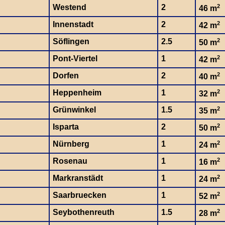
Westend
2
2
46 m
Innenstadt
2
2
42 m
Söflingen
2.5
2
50 m
Pont-Viertel
1
2
42 m
Dorfen
2
2
40 m
Heppenheim
1
2
32 m
Grünwinkel
1.5
2
35 m
Isparta
2
2
50 m
Nürnberg
1
2
24 m
Rosenau
1
2
16 m
Markranstädt
1
2
24 m
Saarbruecken
1
2
52 m
Seybothenreuth
1.5
2
28 m