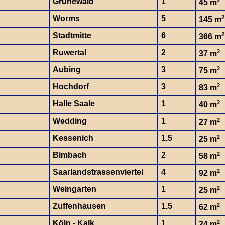
Grunewald
1
2
45 m
Worms
5
2
145 m
Stadtmitte
6
2
366 m
Ruwertal
2
2
37 m
Aubing
3
2
75 m
Hochdorf
3
2
83 m
Halle Saale
1
2
40 m
Wedding
1
2
27 m
Kessenich
1.5
2
25 m
Bimbach
2
2
58 m
Saarlandstrassenviertel
4
2
92 m
Weingarten
1
2
25 m
Zuffenhausen
1.5
2
62 m
Köln - Kalk
1
2
24 m