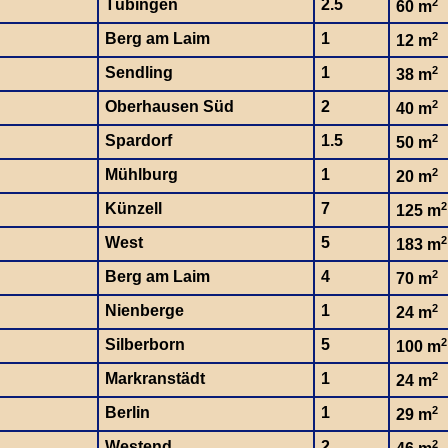
Tübingen
2.5
2
60 m
Berg am Laim
1
2
12 m
Sendling
1
2
38 m
Oberhausen Süd
2
2
40 m
Spardorf
1.5
2
50 m
Mühlburg
1
2
20 m
Künzell
7
2
125 m
West
5
2
183 m
Berg am Laim
4
2
70 m
Nienberge
1
2
24 m
Silberborn
5
2
100 m
Markranstädt
1
2
24 m
Berlin
1
2
29 m
Westend
2
2