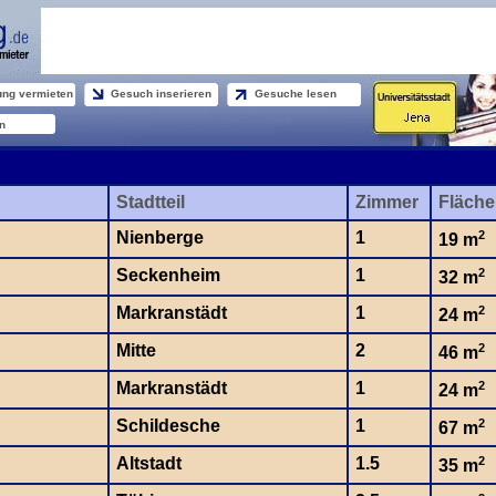
ng vermieten
Gesuch inserieren
Gesuche lesen
n
Stadtteil
Zimmer
Fläche
Nienberge
1
2
19 m
Seckenheim
1
2
32 m
Markranstädt
1
2
24 m
Mitte
2
2
46 m
Markranstädt
1
2
24 m
Schildesche
1
2
67 m
Altstadt
1.5
2
35 m