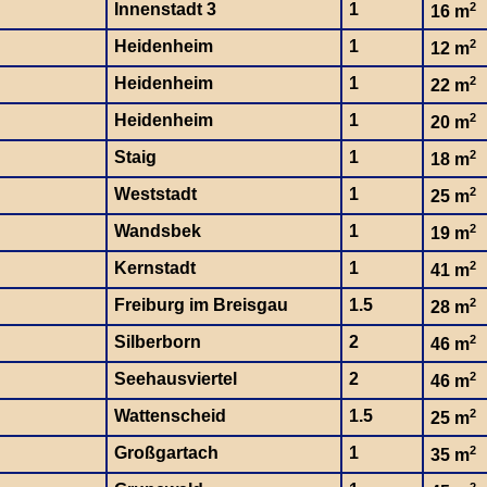
Innenstadt 3
1
2
16 m
Heidenheim
1
2
12 m
Heidenheim
1
2
22 m
Heidenheim
1
2
20 m
Staig
1
2
18 m
Weststadt
1
2
25 m
Wandsbek
1
2
19 m
Kernstadt
1
2
41 m
Freiburg im Breisgau
1.5
2
28 m
Silberborn
2
2
46 m
Seehausviertel
2
2
46 m
Wattenscheid
1.5
2
25 m
Großgartach
1
2
35 m