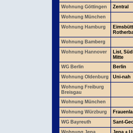
Wohnung Göttingen
Zentral
Wohnung München
Wohnung Hamburg
Eimsbütt
Rotherb
Wohnung Bamberg
Wohnung Hannover
List, Sü
Mitte
WG Berlin
Berlin
Wohnung Oldenburg
Uni-nah
Wohnung Freiburg
Breisgau
Wohnung München
Wohnung Würzburg
Frauenl
WG Bayreuth
Sant-Ge
Wohnung Jena
Jena + 