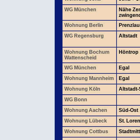
WG München
Nähe Zen
zwingen
Wohnung Berlin
Prenzlau
WG Regensburg
Altstadt
Wohnung Bochum
Höntrop
Wattenscheid
WG München
Egal
Wohnung Mannheim
Egal
Wohnung Köln
Altstadt
WG Bonn
Wohnung Aachen
Süd-Ost
Wohnung Lübeck
St. Lore
Wohnung Cottbus
Stadtmit