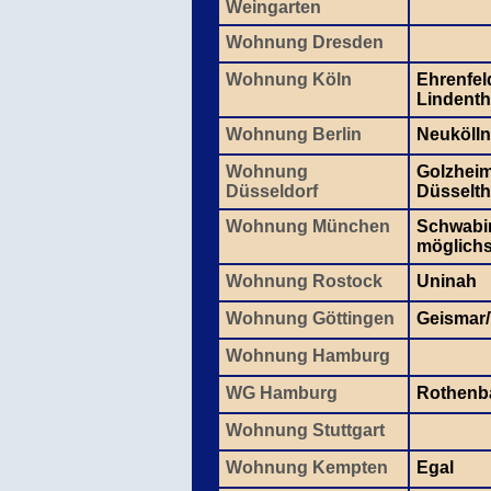
Weingarten
Wohnung Dresden
Wohnung Köln
Ehrenfel
Lindenth
Wohnung Berlin
Neukölln
Wohnung
Golzheim
Düsseldorf
Düsselth
Wohnung München
Schwabin
möglichst
Wohnung Rostock
Uninah
Wohnung Göttingen
Geismar
Wohnung Hamburg
WG Hamburg
Rothen
Wohnung Stuttgart
Wohnung Kempten
Egal