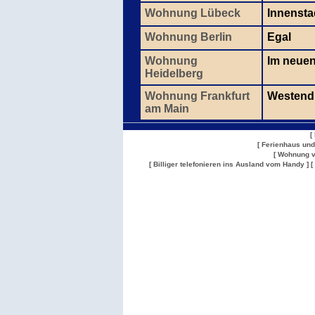
Wohnung Lübeck
Innenstad
Wohnung Berlin
Egal
Wohnung
Im neuen
Heidelberg
Wohnung Frankfurt
Westend
am Main
[
[ Ferienhaus un
[ Wohnung v
[ Billiger telefonieren ins Ausland vom Handy ]
[
Wohnung
Wohnung
Gesuch
Wohnungen