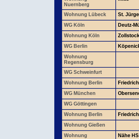
Nuernberg
Wohnung Lübeck
St. Jürg
WG Köln
Deutz-M
Wohnung Köln
Zollstoc
WG Berlin
Köpenic
Wohnung
Regensburg
WG Schweinfurt
Wohnung Berlin
Friedric
WG München
Obersen
WG Göttingen
Wohnung Berlin
Friedric
Wohnung Gießen
Wohnung
Nähe HS