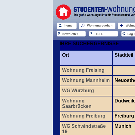
home
Wohnung suchen
Wohnu
Newsletter
HILFE
Log I
IHRE SUCHERGEBNISSE
Ort
Stadtteil
Wohnung Freising
Wohnung Mannheim
Neuosth
WG Würzburg
Wohnung
Dudweil
Saarbrücken
Wohnung Freiburg
Freiburg
WG Schwindstraße
Munich
19