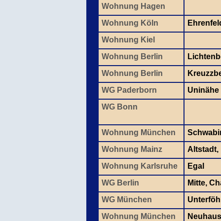
Wohnung Hagen
Wohnung Köln
Ehrenfel
Wohnung Kiel
Wohnung Berlin
Lichtenb
Wohnung Berlin
Kreuzzb
WG Paderborn
Uninähe
WG Bonn
Wohnung München
Schwabi
Wohnung Mainz
Altstadt,
Wohnung Karlsruhe
Egal
WG Berlin
Mitte, C
WG München
Unterföh
Wohnung München
Neuhaus