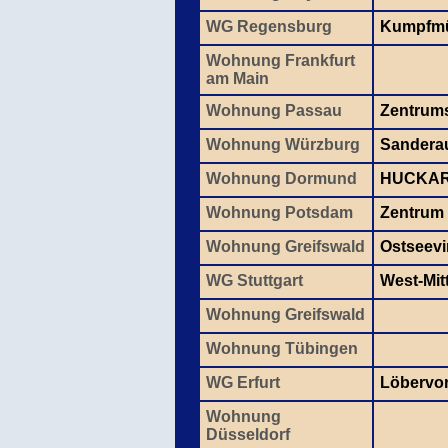
WG Regensburg
Kumpfmü
Wohnung Frankfurt
am Main
Wohnung Passau
Zentrum
Wohnung Würzburg
Sanderau
Wohnung Dormund
HUCKA
Wohnung Potsdam
Zentrum
Wohnung Greifswald
Ostseevir
WG Stuttgart
West-Mit
Wohnung Greifswald
Wohnung Tübingen
WG Erfurt
Löbervor
Wohnung
Düsseldorf