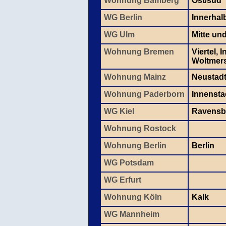
Wohnung Bamberg
Ost/süd
WG Berlin
Innerhal
WG Ulm
Mitte un
Wohnung Bremen
Viertel, 
Woltmer
Wohnung Mainz
Neustadt
Wohnung Paderborn
Innensta
WG Kiel
Ravensb
Wohnung Rostock
Wohnung Berlin
Berlin
WG Potsdam
WG Erfurt
Wohnung Köln
Kalk
WG Mannheim