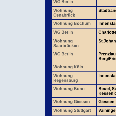
WG Berlin
Wohnung
Stadtran
Osnabrück
Wohnung Bochum
Innensta
WG Berlin
Charlott
Wohnung
St.Johan
Saarbrücken
WG Berlin
Prenzlau
Berg/Fri
Wohnung Köln
Wohnung
Innensta
Regensburg
Wohnung Bonn
Beuel, S
Kesseni
Wohnung Giessen
Giessen
Wohnung Stuttgart
Vaihinge