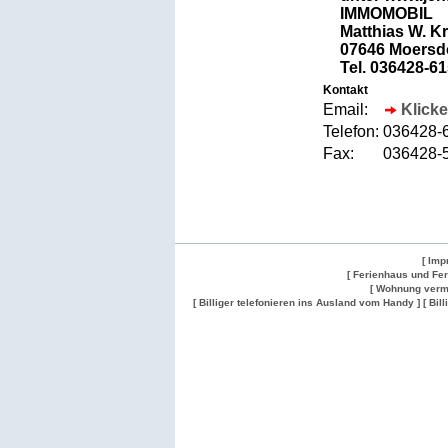
IMMOMOBIL
Matthias W. K
07646 Moersdo
Tel. 036428-6
Kontakt
Email:
Klicke
Telefon:
036428-
Fax:
036428-
[ Imp
[ Ferienhaus und Fe
[ Wohnung verm
[ Billiger telefonieren ins Ausland vom Handy ]
[ Bil
Wohnung
Wohnung
Gesuch
Wohnungen