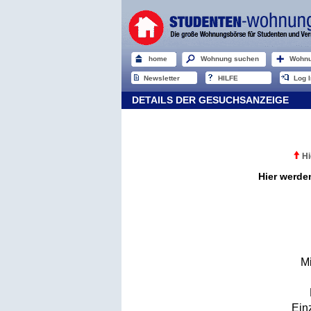
home
Wohnung suchen
Wohnu
Newsletter
HILFE
Log I
DETAILS DER GESUCHSANZEIGE
Hi
Hier werde
M
Ein